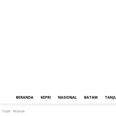
Sabtu, Agustus 8, 2026
BERANDA
KEPRI
NASIONAL
BATAM
TANJ
Topik
Wisman