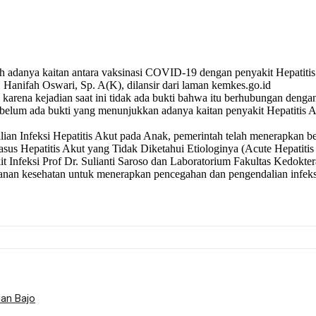
danya kaitan antara vaksinasi COVID-19 dengan penyakit Hepatiti
r. Hanifah Oswari, Sp. A(K), dilansir dari laman kemkes.go.id
 karena kejadian saat ini tidak ada bukti bahwa itu berhubungan den
a belum ada bukti yang menunjukkan adanya kaitan penyakit Hepatit
ian Infeksi Hepatitis Akut pada Anak, pemerintah telah menerapkan b
s Hepatitis Akut yang Tidak Diketahui Etiologinya (Acute Hepatiti
t Infeksi Prof Dr. Sulianti Saroso dan Laboratorium Fakultas Kedokte
yanan kesehatan untuk menerapkan pencegahan dan pengendalian infeksi,
an Bajo