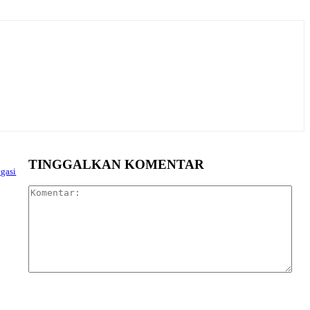
TINGGALKAN KOMENTAR
egasi
Kom