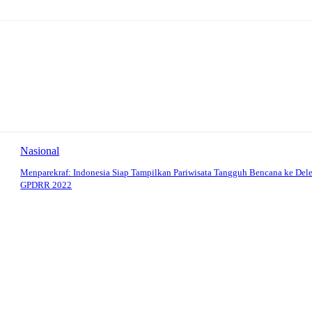
Nasional
Menparekraf: Indonesia Siap Tampilkan Pariwisata Tangguh Bencana ke Del
GPDRR 2022