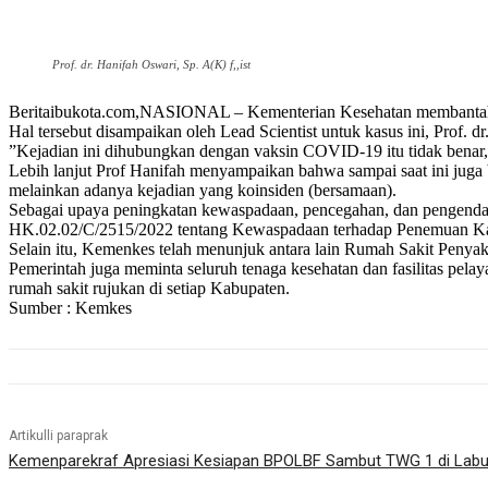
Prof. dr. Hanifah Oswari, Sp. A(K) f,,ist
Beritaibukota.com,NASIONAL – Kementerian Kesehatan membantah a
Hal tersebut disampaikan oleh Lead Scientist untuk kasus ini, Prof. d
”Kejadian ini dihubungkan dengan vaksin COVID-19 itu tidak benar,
Lebih lanjut Prof Hanifah menyampaikan bahwa sampai saat ini jug
melainkan adanya kejadian yang koinsiden (bersamaan).
Sebagai upaya peningkatan kewaspadaan, pencegahan, dan pengendal
HK.02.02/C/2515/2022 tentang Kewaspadaan terhadap Penemuan Kasu
Selain itu, Kemenkes telah menunjuk antara lain Rumah Sakit Penyaki
Pemerintah juga meminta seluruh tenaga kesehatan dan fasilitas pela
rumah sakit rujukan di setiap Kabupaten.
Sumber : Kemkes
Artikulli paraprak
Kemenparekraf Apresiasi Kesiapan BPOLBF Sambut TWG 1 di Labu