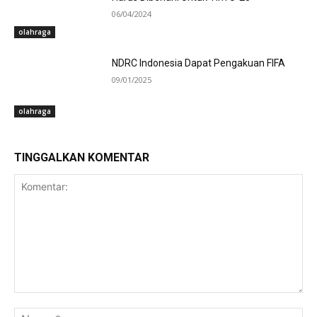
06/04/2024
olahraga
NDRC Indonesia Dapat Pengakuan FIFA
09/01/2025
olahraga
TINGGALKAN KOMENTAR
Komentar:
Na