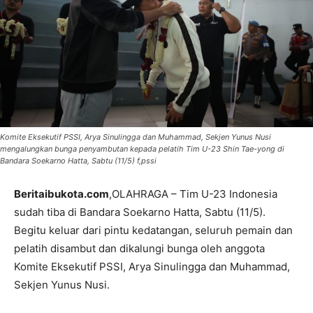
Komite Eksekutif PSSI, Arya Sinulingga dan Muhammad, Sekjen Yunus Nusi
mengalungkan bunga penyambutan kepada pelatih Tim U-23 Shin Tae-yong di
Bandara Soekarno Hatta, Sabtu (11/5) f,pssi
Beritaibukota.com
,OLAHRAGA – Tim U-23 Indonesia
sudah tiba di Bandara Soekarno Hatta, Sabtu (11/5).
Begitu keluar dari pintu kedatangan, seluruh pemain dan
pelatih disambut dan dikalungi bunga oleh anggota
Komite Eksekutif PSSI, Arya Sinulingga dan Muhammad,
Sekjen Yunus Nusi.