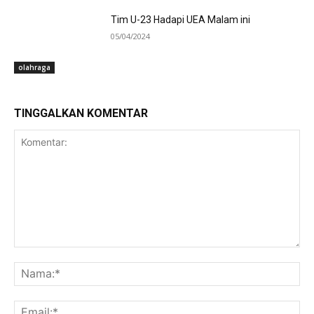
Tim U-23 Hadapi UEA Malam ini
05/04/2024
olahraga
TINGGALKAN KOMENTAR
Komentar:
Na
Ema