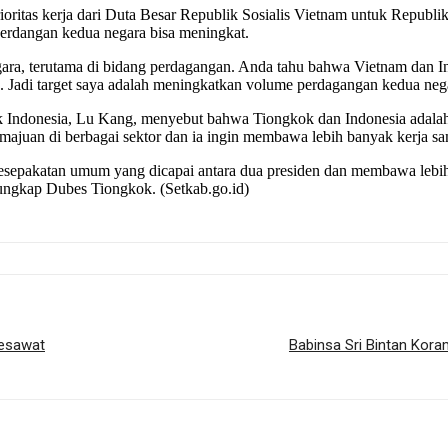
oritas kerja dari Duta Besar Republik Sosialis Vietnam untuk Republ
erdangan kedua negara bisa meningkat.
gara, terutama di bidang perdagangan. Anda tahu bahwa Vietnam dan 
N. Jadi target saya adalah meningkatkan volume perdagangan kedua ne
k Indonesia, Lu Kang, menyebut bahwa Tiongkok dan Indonesia adalah
majuan di berbagai sektor dan ia ingin membawa lebih banyak kerja sa
sepakatan umum yang dicapai antara dua presiden dan membawa lebih 
 ungkap Dubes Tiongkok. (Setkab.go.id)
Pesawat
Babinsa Sri Bintan Kora