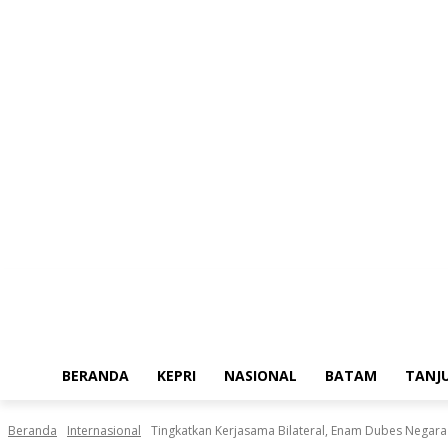
Jumat, Agustus 7, 2026
BERANDA
KEPRI
NASIONAL
BATAM
TANJ
Beranda
Internasional
Tingkatkan Kerjasama Bilateral, Enam Dubes Negara