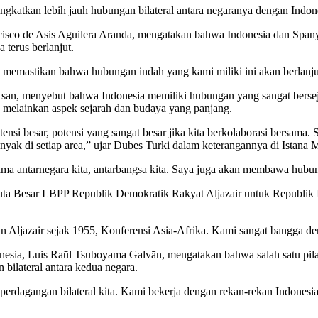
katkan lebih jauh hubungan bilateral antara negaranya dengan Indon
sco de Asis Aguilera Aranda, mengatakan bahwa Indonesia dan Spanyol
a terus berlanjut.
k memastikan bahwa hubungan indah yang kami miliki ini akan berlanju
an, menyebut bahwa Indonesia memiliki hubungan yang sangat bersejar
, melainkan aspek sejarah dan budaya yang panjang.
ensi besar, potensi yang sangat besar jika kita berkolaborasi bersama. 
yak di setiap area,” ujar Dubes Turki dalam keterangannya di Istana 
ama antarnegara kita, antarbangsa kita. Saya juga akan membawa hubu
. Duta Besar LBPP Republik Demokratik Rakyat Aljazair untuk Republ
n Aljazair sejak 1955, Konferensi Asia-Afrika. Kami sangat bangga de
esia, Luis Raūl Tsuboyama Galvān, mengatakan bahwa salah satu pilar
bilateral antara kedua negara.
n perdagangan bilateral kita. Kami bekerja dengan rekan-rekan Indones