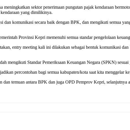
 meningkatkan sektor penerimaan pungutan pajak kendaraan bermotor.
kendaraan yang dimilikinya.
si dan komunikasi secara baik dengan BPK, dan mengikuti semua yang m
erintah Provinsi Kepri memenuhi semua standar pengelolaan keuangan 
takan, entry meeting kali ini dilakukan sebagai bentuk komunikasi d
 sudah mengikuti Standar Pemeriksaan Keuangan Negara (SPKN) sesuai
jadikan percontohan bagi semua kabupaten/kota saat kita menggelar keg
atan dan temuan antara BPK dan juga OPD Pemprov Kepri, selanjutnya a