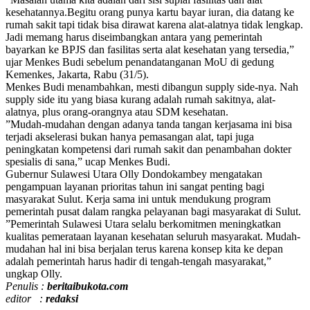
kesehatannya.Begitu orang punya kartu bayar iuran, dia datang ke
rumah sakit tapi tidak bisa dirawat karena alat-alatnya tidak lengkap.
Jadi memang harus diseimbangkan antara yang pemerintah
bayarkan ke BPJS dan fasilitas serta alat kesehatan yang tersedia,”
ujar Menkes Budi sebelum penandatanganan MoU di gedung
Kemenkes, Jakarta, Rabu (31/5).
Menkes Budi menambahkan, mesti dibangun supply side-nya. Nah
supply side itu yang biasa kurang adalah rumah sakitnya, alat-
alatnya, plus orang-orangnya atau SDM kesehatan.
”Mudah-mudahan dengan adanya tanda tangan kerjasama ini bisa
terjadi akselerasi bukan hanya pemasangan alat, tapi juga
peningkatan kompetensi dari rumah sakit dan penambahan dokter
spesialis di sana,” ucap Menkes Budi.
Gubernur Sulawesi Utara Olly Dondokambey mengatakan
pengampuan layanan prioritas tahun ini sangat penting bagi
masyarakat Sulut. Kerja sama ini untuk mendukung program
pemerintah pusat dalam rangka pelayanan bagi masyarakat di Sulut.
”Pemerintah Sulawesi Utara selalu berkomitmen meningkatkan
kualitas pemerataan layanan kesehatan seluruh masyarakat. Mudah-
mudahan hal ini bisa berjalan terus karena konsep kita ke depan
adalah pemerintah harus hadir di tengah-tengah masyarakat,”
ungkap Olly.
Penulis :
beritaibukota.com
editor :
redaksi