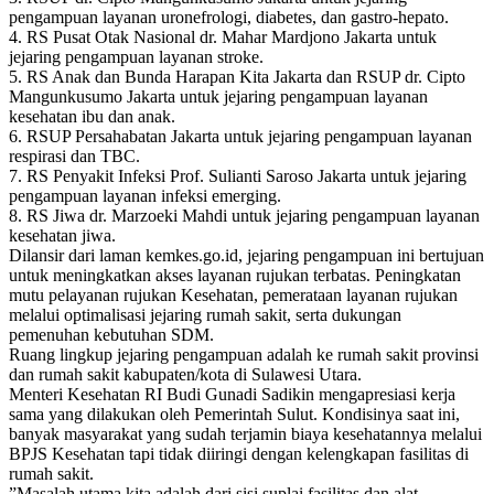
pengampuan layanan uronefrologi, diabetes, dan gastro-hepato.
4. RS Pusat Otak Nasional dr. Mahar Mardjono Jakarta untuk
jejaring pengampuan layanan stroke.
5. RS Anak dan Bunda Harapan Kita Jakarta dan RSUP dr. Cipto
Mangunkusumo Jakarta untuk jejaring pengampuan layanan
kesehatan ibu dan anak.
6. RSUP Persahabatan Jakarta untuk jejaring pengampuan layanan
respirasi dan TBC.
7. RS Penyakit Infeksi Prof. Sulianti Saroso Jakarta untuk jejaring
pengampuan layanan infeksi emerging.
8. RS Jiwa dr. Marzoeki Mahdi untuk jejaring pengampuan layanan
kesehatan jiwa.
Dilansir dari laman kemkes.go.id, jejaring pengampuan ini bertujuan
untuk meningkatkan akses layanan rujukan terbatas. Peningkatan
mutu pelayanan rujukan Kesehatan, pemerataan layanan rujukan
melalui optimalisasi jejaring rumah sakit, serta dukungan
pemenuhan kebutuhan SDM.
Ruang lingkup jejaring pengampuan adalah ke rumah sakit provinsi
dan rumah sakit kabupaten/kota di Sulawesi Utara.
Menteri Kesehatan RI Budi Gunadi Sadikin mengapresiasi kerja
sama yang dilakukan oleh Pemerintah Sulut. Kondisinya saat ini,
banyak masyarakat yang sudah terjamin biaya kesehatannya melalui
BPJS Kesehatan tapi tidak diiringi dengan kelengkapan fasilitas di
rumah sakit.
”Masalah utama kita adalah dari sisi suplai fasilitas dan alat