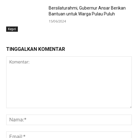
Bersilaturahmi, Gubernur Ansar Berikan
Bantuan untuk Warga Pulau Puluh
15/06/2024
Kepri
TINGGALKAN KOMENTAR
Komentar:
Na
Ema