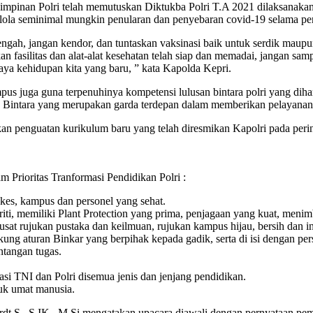
pimpinan Polri telah memutuskan Diktukba Polri T.A 2021 dilaksanak
ola seminimal mungkin penularan dan penyebaran covid-19 selama pe
 lengah, jangan kendor, dan tuntaskan vaksinasi baik untuk serdik maup
kan fasilitas dan alat-alat kesehatan telah siap dan memadai, jangan s
daya kehidupan kita yang baru, ” kata Kapolda Kepri.
us juga guna terpenuhinya kompetensi lulusan bintara polri yang diha
para Bintara yang merupakan garda terdepan dalam memberikan pelayana
kan penguatan kurikulum baru yang telah diresmikan Kapolri pada peri
 Prioritas Tranformasi Pendidikan Polri :
kes, kampus dan personel yang sehat.
 memiliki Plant Protection yang prima, penjagaan yang kuat, menimb
t rujukan pustaka dan keilmuan, rujukan kampus hijau, bersih dan ind
ung aturan Binkar yang berpihak kepada gadik, serta di isi dengan per
tangan tugas.
 TNI dan Polri disemua jenis dan jenjang pendidikan.
uk umat manusia.
t S., S.IK., M.Si mengatakan upacara diawali dengan pernyataan pe