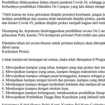
Pendidikan dilaksanakan dalam situasi pandemi Covid-19, sehingga 
berhasilnya pendidikan Diktukba On Campus yang lalu dalam mengel
“Oleh karena itu terus gelorakan disiplin protokol kesehatan, jangan
fasilitas pendidikan dan asrama telah memenuhi disiplin prokes, pasti
dan klaster Covid-19, jadikan disiplin prokes menjadi bagian dari bu
Disamping itu, keputusan diselenggarakan pendidikan secara On Camp
pelayanan Polri, karena 75% komposisi personel Polri terdiri atas 
Diktukba tahun ini secara khusus untuk pertama kalinya akan diterap
diberi nama
Kurikulum Presisi.
Untuk menjawab tantangan ini semua, maka telah ditetapkan 8 Program
1. Mewujudkan kampus yang sehat, kampus yang siap prokes dan fas
2. Mewujudkan kampus yang aman, kampus dengan maksimum sekuriti,
3. Mewujudkan kampus sebagai pusat keunggulan, kampus sebagai pusa
4. Menjadikan kampus tempat favorit dan prestasi, kampus yang diduk
5. Membangun kampus dengan kurikulum kekinian dan menjawab tan
6. Membangun kampus dengan struktur kuat.
7. Membangun kampus kebangsaan, melaksanakan pendidikan Integrasi
8. Mewujudkan Pendidikan Tinggi Ilmu Kepolisian yang Inklusif unt
Selanjutnya Kabid Humas Polda Kepri, Kombes Pol Harry Goldenhard