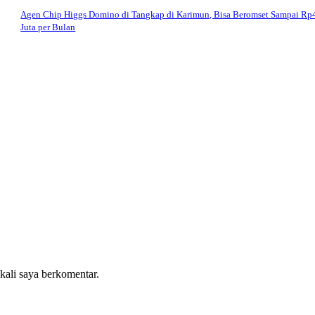
Agen Chip Higgs Domino di Tangkap di Karimun, Bisa Beromset Sampai Rp
Juta per Bulan
 kali saya berkomentar.