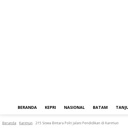
Sabtu, Agustus 8, 2026
BERANDA
KEPRI
NASIONAL
BATAM
TANJ
Beranda
Karimun
215 Siswa Bintara Polri Jalani Pendidikan di Karimun