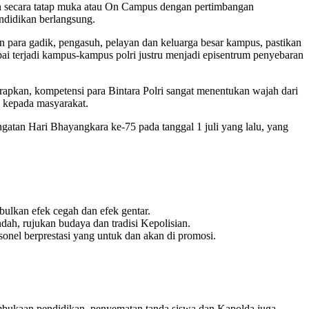
an secara tatap muka atau On Campus dengan pertimbangan
ndidikan berlangsung.
un para gadik, pengasuh, pelayan dan keluarga besar kampus, pastikan
ampai terjadi kampus-kampus polri justru menjadi episentrum penyebaran
rapkan, kompetensi para Bintara Polri sangat menentukan wajah dari
n kepada masyarakat.
ngatan Hari Bhayangkara ke-75 pada tanggal 1 juli yang lalu, yang
ulkan efek cegah dan efek gentar.
ah, rujukan budaya dan tradisi Kepolisian.
sonel berprestasi yang untuk dan akan di promosi.
mbukaan pendidikan, penyematan tanda siswa dan Kapolda juga