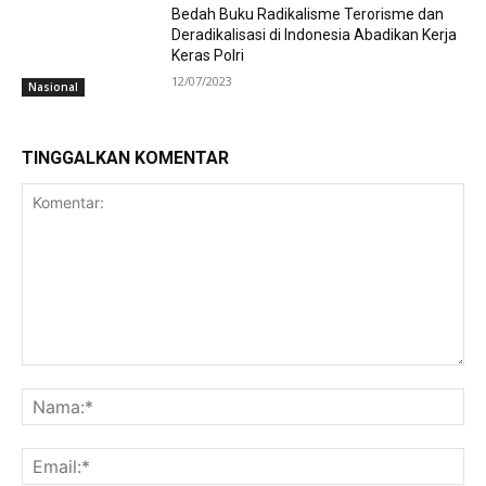
Bedah Buku Radikalisme Terorisme dan
Deradikalisasi di Indonesia Abadikan Kerja
Keras Polri
12/07/2023
Nasional
TINGGALKAN KOMENTAR
Komentar:
Na
Ema