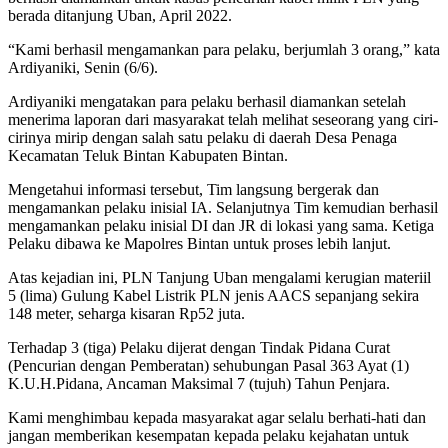
berada ditanjung Uban, April 2022.
“Kami berhasil mengamankan para pelaku, berjumlah 3 orang,” kata
Ardiyaniki, Senin (6/6).
Ardiyaniki mengatakan para pelaku berhasil diamankan setelah
menerima laporan dari masyarakat telah melihat seseorang yang ciri-
cirinya mirip dengan salah satu pelaku di daerah Desa Penaga
Kecamatan Teluk Bintan Kabupaten Bintan.
Mengetahui informasi tersebut, Tim langsung bergerak dan
mengamankan pelaku inisial IA. Selanjutnya Tim kemudian berhasil
mengamankan pelaku inisial DI dan JR di lokasi yang sama. Ketiga
Pelaku dibawa ke Mapolres Bintan untuk proses lebih lanjut.
Atas kejadian ini, PLN Tanjung Uban mengalami kerugian materiil
5 (lima) Gulung Kabel Listrik PLN jenis AACS sepanjang sekira
148 meter, seharga kisaran Rp52 juta.
Terhadap 3 (tiga) Pelaku dijerat dengan Tindak Pidana Curat
(Pencurian dengan Pemberatan) sehubungan Pasal 363 Ayat (1)
K.U.H.Pidana, Ancaman Maksimal 7 (tujuh) Tahun Penjara.
Kami menghimbau kepada masyarakat agar selalu berhati-hati dan
jangan memberikan kesempatan kepada pelaku kejahatan untuk