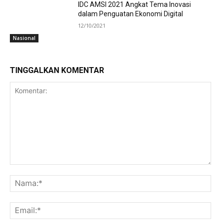
IDC AMSI 2021 Angkat Tema Inovasi
dalam Penguatan Ekonomi Digital
12/10/2021
Nasional
TINGGALKAN KOMENTAR
Komentar:
Na
Ema