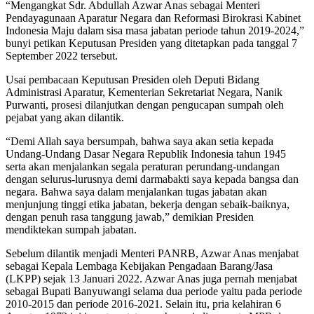
“Mengangkat Sdr. Abdullah Azwar Anas sebagai Menteri
Pendayagunaan Aparatur Negara dan Reformasi Birokrasi Kabinet
Indonesia Maju dalam sisa masa jabatan periode tahun 2019-2024,”
bunyi petikan Keputusan Presiden yang ditetapkan pada tanggal 7
September 2022 tersebut.
Usai pembacaan Keputusan Presiden oleh Deputi Bidang
Administrasi Aparatur, Kementerian Sekretariat Negara, Nanik
Purwanti, prosesi dilanjutkan dengan pengucapan sumpah oleh
pejabat yang akan dilantik.
“Demi Allah saya bersumpah, bahwa saya akan setia kepada
Undang-Undang Dasar Negara Republik Indonesia tahun 1945
serta akan menjalankan segala peraturan perundang-undangan
dengan selurus-lurusnya demi darmabakti saya kepada bangsa dan
negara. Bahwa saya dalam menjalankan tugas jabatan akan
menjunjung tinggi etika jabatan, bekerja dengan sebaik-baiknya,
dengan penuh rasa tanggung jawab,” demikian Presiden
mendiktekan sumpah jabatan.
Sebelum dilantik menjadi Menteri PANRB, Azwar Anas menjabat
sebagai Kepala Lembaga Kebijakan Pengadaan Barang/Jasa
(LKPP) sejak 13 Januari 2022. Azwar Anas juga pernah menjabat
sebagai Bupati Banyuwangi selama dua periode yaitu pada periode
2010-2015 dan periode 2016-2021. Selain itu, pria kelahiran 6