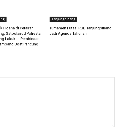
ang
Tanjungpinang
 Pidana di Perairan
Turnamen Futsal RBB Tanjungpinang
g, Satpolairud Polresta
Jadi Agenda Tahunan
ang Lakukan Pembinaan
ambang Boat Pancung