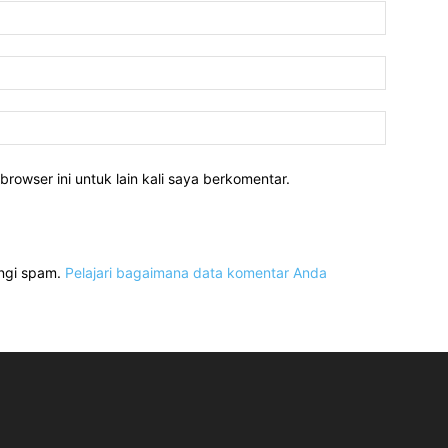
Nama:*
Email:*
Website:
rowser ini untuk lain kali saya berkomentar.
angi spam.
Pelajari bagaimana data komentar Anda