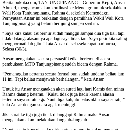
Beritaibukota.com, TANJUNGPINANG – Gubernur Kepri, Ansar
Ahmad, mengancam akan kordinasi ke Mendagri untuk sekolahkan
Wali Kota Tanjungpinang, Rahma di sekolah Kemendagri.
Pernyataan Ansar ini berkaitan dengan pemilihan Wakil Wali Kota
Tanjungpinang yang belum berujung sampai saat ini.
“Saya kira kalau Gubernur sudah manggil sampai dua tiga kali tapi
tidak datang, alasannya apa lagi saya tidak tau. Saya pikir kita saling
menghormati lah gitu.” kata Ansar di sela-sela rapat paripurna,
Selasa (30/3).
Ansar mengatakan secara persuasif ketika bertemu di acara
pembukaan MTQ Tanjungpinang sudah bicara dengan Rahma.
“Pemanggilan pertama secara formal pun sudah undang beliau jam
11 ini. Tapi beliau menjawab berhalangan, ” kata Ansar.
Untuk itu Ansar mengatakan akan surati lagi hari Kamis dan minta
Rahma datang ketemu. “Kalau tidak juga hadir karena alasan
tertentu saya surati lagi. Nanti tiga kali, itu batas akhir saya surati, ”
kata Ansar dengan suara agak meninggi.
Jika surat ke tiga juga tidak ditanggapi Rahma maka Ansar
mengatakan akan melakukan langkah-langkah.
“Nanti selain konsultasi ke dirjen otda, mungkin kalau memang