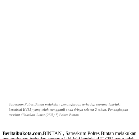
Satreskrim Polres Bintan melakukan penangkapan terhadap seorang laki-laki
berinisial H (35) yang telah menggauli anak tirinya selama 2 tahun. Penangkapan
tersebut dilakukan Jumat (26/5) F, Polres Bintan
Beritaibukota.com
,BINTAN , Satreskrim Polres Bintan melakukan
penangkapan terhadap seorang laki-laki berinisial H (35) yang telah