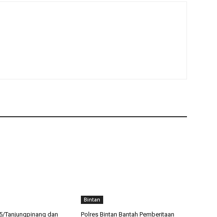
Bintan
5/Tanjungpinang dan
Polres Bintan Bantah Pemberitaan