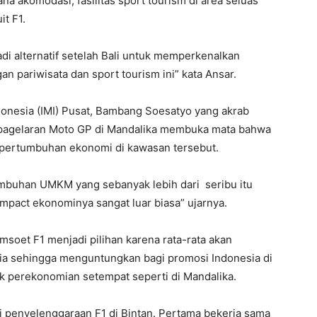
na akomodasi, fasilitas sport tourism di area seluas
t F1.
i alternatif setelah Bali untuk memperkenalkan
an pariwisata dan sport tourism ini” kata Ansar.
onesia (IMI) Pusat, Bambang Soesatyo yang akrab
pagelaran Moto GP di Mandalika membuka mata bahwa
pertumbuhan ekonomi di kawasan tersebut.
mbuhan UMKM yang sebanyak lebih dari seribu itu
mpact ekonominya sangat luar biasa” ujarnya.
soet F1 menjadi pilihan karena rata-rata akan
nia sehingga menguntungkan bagi promosi Indonesia di
ak perekonomian setempat seperti di Mandalika.
 penyelenggaraan F1 di Bintan. Pertama bekerja sama