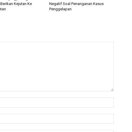
 Berikan Kejutan Ke
Negatif Soal Penanganan Kasus
ntan
Penggelapan
Nama:*
Email:*