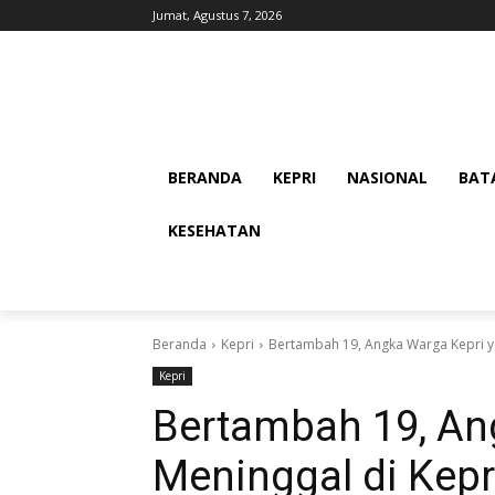
Jumat, Agustus 7, 2026
BERANDA
KEPRI
NASIONAL
BAT
KESEHATAN
Beranda
Kepri
Bertambah 19, Angka Warga Kepri ya
Kepri
Bertambah 19, An
Meninggal di Kepr