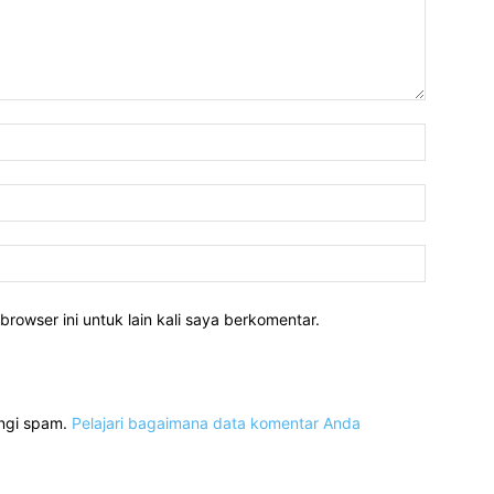
Nama:*
Email:*
Website:
rowser ini untuk lain kali saya berkomentar.
angi spam.
Pelajari bagaimana data komentar Anda