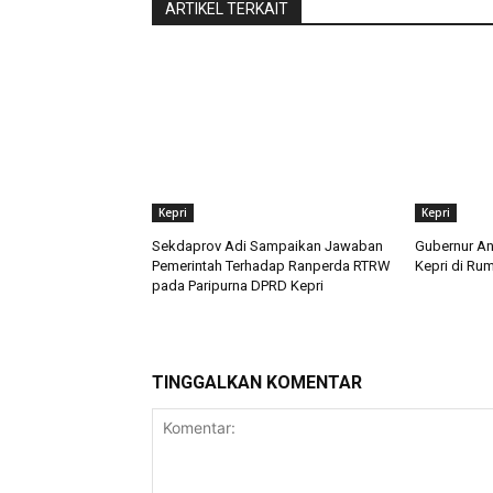
ARTIKEL TERKAIT
Kepri
Kepri
Sekdaprov Adi Sampaikan Jawaban
Gubernur An
Pemerintah Terhadap Ranperda RTRW
Kepri di Ru
pada Paripurna DPRD Kepri
TINGGALKAN KOMENTAR