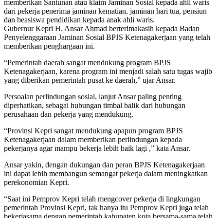
memberikan Santunan atau klaim Jaminan Sosial kepada ahli waris
dari pekerja penerima jaminan kematian, jaminan hari tua, pensiun
dan beasiswa pendidikan kepada anak ahli waris.
Gubernur Kepri H. Ansar Ahmad berterimakasih kepada Badan
Penyelenggaraan Jaminan Sosial BPJS Ketenagakerjaan yang telah
memberikan penghargaan ini.
“Pemerintah daerah sangat mendukung program BPJS
Ketenagakerjaan, karena program ini menjadi salah satu tugas wajib
yang diberikan pemerintah pusat ke daerah,” ujar Ansar.
Persoalan perlindungan sosial, lanjut Ansar paling penting
diperhatikan, sebagai hubungan timbal balik dari hubungan
perusahaan dan pekerja yang mendukung.
“Provinsi Kepri sangat mendukung apapun program BPJS
Ketenagakerjaan dalam memberikan perlindungan kepada
pekerjanya agar mampu bekerja lebih baik lagi ,” kata Ansar.
Ansar yakin, dengan dukungan dan peran BPJS Ketenagakerjaan
ini dapat lebih membangun semangat pekerja dalam meningkatkan
perekonomian Kepri.
“Saat ini Pemprov Kepri telah mengcover pekerja di lingkungan
pemerintah Provinsi Kepri, tak hanya itu Pemprov Kepri juga telah
bekerjasama dengan pemerintah kabupaten kota bersama-sama telah