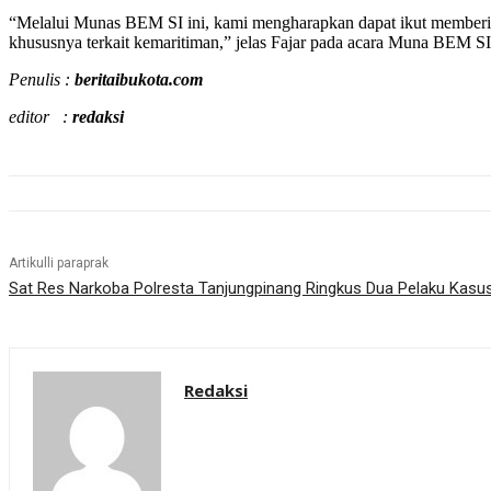
“Melalui Munas BEM SI ini, kami mengharapkan dapat ikut memberik
khususnya terkait kemaritiman,” jelas Fajar pada acara Muna BEM SI 
Penulis :
beritaibukota.com
editor :
redaksi
Artikulli paraprak
Sat Res Narkoba Polresta Tanjungpinang Ringkus Dua Pelaku Kasu
Redaksi