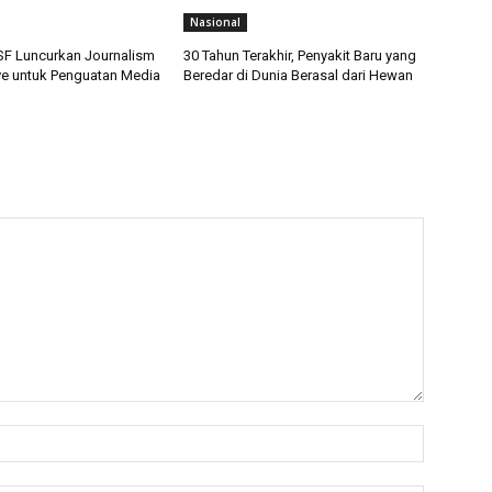
Nasional
F Luncurkan Journalism
30 Tahun Terakhir, Penyakit Baru yang
tive untuk Penguatan Media
Beredar di Dunia Berasal dari Hewan
Nama:*