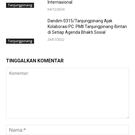
Internasional
Tanjungpinang
04/12/2024
Dandim 0315/Tanjungpinang Ajak
Kolaborasi PC. PMII Tanjungpinang-Bintan
di Setiap Agenda Bhakti Sosial
26/07/2022
Tanjungpinang
TINGGALKAN KOMENTAR
Komentar:
Na