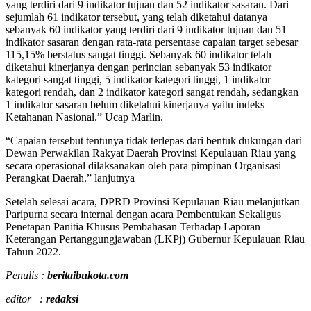
yang terdiri dari 9 indikator tujuan dan 52 indikator sasaran. Dari
sejumlah 61 indikator tersebut, yang telah diketahui datanya
sebanyak 60 indikator yang terdiri dari 9 indikator tujuan dan 51
indikator sasaran dengan rata-rata persentase capaian target sebesar
115,15% berstatus sangat tinggi. Sebanyak 60 indikator telah
diketahui kinerjanya dengan perincian sebanyak 53 indikator
kategori sangat tinggi, 5 indikator kategori tinggi, 1 indikator
kategori rendah, dan 2 indikator kategori sangat rendah, sedangkan
1 indikator sasaran belum diketahui kinerjanya yaitu indeks
Ketahanan Nasional.” Ucap Marlin.
“Capaian tersebut tentunya tidak terlepas dari bentuk dukungan dari
Dewan Perwakilan Rakyat Daerah Provinsi Kepulauan Riau yang
secara operasional dilaksanakan oleh para pimpinan Organisasi
Perangkat Daerah.” lanjutnya
Setelah selesai acara, DPRD Provinsi Kepulauan Riau melanjutkan
Paripurna secara internal dengan acara Pembentukan Sekaligus
Penetapan Panitia Khusus Pembahasan Terhadap Laporan
Keterangan Pertanggungjawaban (LKPj) Gubernur Kepulauan Riau
Tahun 2022.
Penulis :
beritaibukota.com
editor :
redaksi