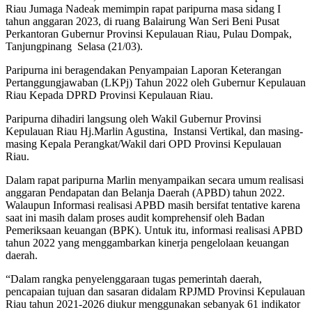
Riau Jumaga Nadeak memimpin rapat paripurna masa sidang I
tahun anggaran 2023, di ruang Balairung Wan Seri Beni Pusat
Perkantoran Gubernur Provinsi Kepulauan Riau, Pulau Dompak,
Tanjungpinang Selasa (21/03).
Paripurna ini beragendakan Penyampaian Laporan Keterangan
Pertanggungjawaban (LKPj) Tahun 2022 oleh Gubernur Kepulauan
Riau Kepada DPRD Provinsi Kepulauan Riau.
Paripurna dihadiri langsung oleh Wakil Gubernur Provinsi
Kepulauan Riau Hj.Marlin Agustina, Instansi Vertikal, dan masing-
masing Kepala Perangkat/Wakil dari OPD Provinsi Kepulauan
Riau.
Dalam rapat paripurna Marlin menyampaikan secara umum realisasi
anggaran Pendapatan dan Belanja Daerah (APBD) tahun 2022.
Walaupun Informasi realisasi APBD masih bersifat tentative karena
saat ini masih dalam proses audit komprehensif oleh Badan
Pemeriksaan keuangan (BPK). Untuk itu, informasi realisasi APBD
tahun 2022 yang menggambarkan kinerja pengelolaan keuangan
daerah.
“Dalam rangka penyelenggaraan tugas pemerintah daerah,
pencapaian tujuan dan sasaran didalam RPJMD Provinsi Kepulauan
Riau tahun 2021-2026 diukur menggunakan sebanyak 61 indikator