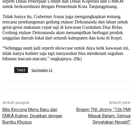
seperti Dinas Pekerjaan Umum dan Dinas Koperasi dan UMKM
untuk berkoordinasi dengan Pemerintah Kota Tanjungpinang.
Tidak hanya itu, Gubernur Ansar juga mengungkapkan tentang
rencana pembangunan gedung etalase Dekranasda dan lahan untuk
gerai-gerai makanan cepat saji di kawasan Gurindam Dua Belas.
Gedung etalase Dekranasda akan menampilkan berbagai produk
unggulan daerah lokal dari seluruh kabupaten dan kota di Kepri.
“Sehingga nanti jadi seperti showcase untuk daya tarik kawasan ini,
tidak hanya kuliner saja tapi masyarakat bisa menikmati suguhan
hiburan macam-macam,” ungkapnya. (fik)
TAGS
Gurindam 12
Artikulli paraprak
Artikulli tjetër
Bilis Kincong Menu Baru dari
Brigjen TNI Jimmy, “126 PMI
EMKA Kuliner, Disajikan dengan
Masuk Batam, Semua
Bumbu Khusus
Dinyatakan Negatif”