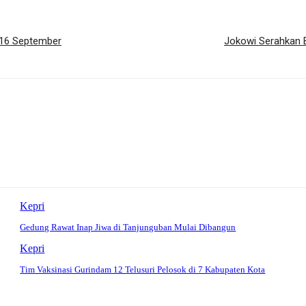
-16 September
Jokowi Serahkan B
Kepri
Gedung Rawat Inap Jiwa di Tanjunguban Mulai Dibangun
Kepri
Tim Vaksinasi Gurindam 12 Telusuri Pelosok di 7 Kabupaten Kota