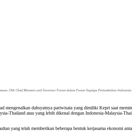
uan 19th Chief Ministers and Governor Forum dalam Forum Segitiga Pertumbuhan Indonesia-M
mengenalkan dahsyatnya pariwisata yang dimiliki Kepri saat memimpi
ia-Thailand atau yang lebih dikenal dengan Indonesia-Malaysia-Tha
tan yang telah memberikan beberapa bentuk kerjasama ekonomi antara