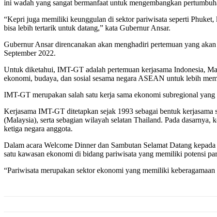
ini wadah yang sangat bermanfaat untuk mengembangkan pertumbuha
“Kepri juga memiliki keunggulan di sektor pariwisata seperti Phuket
bisa lebih tertarik untuk datang,” kata Gubernur Ansar.
Gubernur Ansar direncanakan akan menghadiri pertemuan yang akan
September 2022.
Untuk diketahui, IMT-GT adalah pertemuan kerjasama Indonesia, Mal
ekonomi, budaya, dan sosial sesama negara ASEAN untuk lebih memb
IMT-GT merupakan salah satu kerja sama ekonomi subregional yan
Kerjasama IMT-GT ditetapkan sejak 1993 sebagai bentuk kerjasama 
(Malaysia), serta sebagian wilayah selatan Thailand. Pada dasarnya
ketiga negara anggota.
Dalam acara Welcome Dinner dan Sambutan Selamat Datang kepada 
satu kawasan ekonomi di bidang pariwisata yang memiliki potensi par
“Pariwisata merupakan sektor ekonomi yang memiliki keberagamaan e