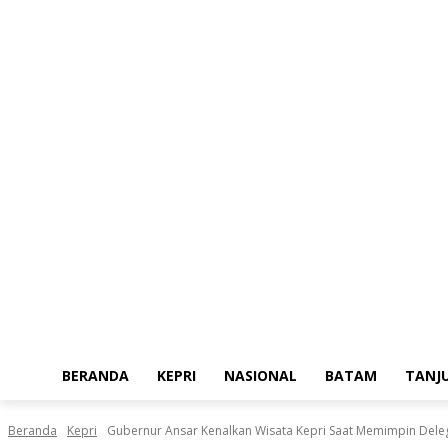
Jumat, Agustus 7, 2026
BERANDA
KEPRI
NASIONAL
BATAM
TANJ
Beranda
Kepri
Gubernur Ansar Kenalkan Wisata Kepri Saat Memimpin Deleg