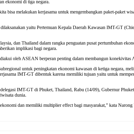
n ekonomi di tiga negara.
, kita bisa melakukan kerjasama untuk mengembangkan paket-paket wisat
 dilaksanakan yaitu Pertemuan Kepala Daerah Kawasan IMT-GT (Chie
aysia, dan Thailand dalam rangka penguatan pusat pertumbuhan ekonom
erikan implikasi bagi negara.
g diakui oleh ASEAN berperan penting dalam membangun konekivita
subregional untuk peningkatan ekonomi kawasan di ketiga negara, mel
, kerjasama IMT-GT dibentuk karena memiliki tujuan yaitu untuk mempe
delegasi IMT-GT di Phuket, Thailand, Rabu (14/09), Gubernur Phu
iwisata dunia.
konomi dan memiliki multiplier effect bagi masyarakat,” kata Narong