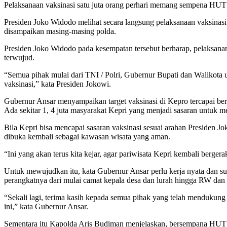
Pelaksanaan vaksinasi satu juta orang perhari memang sempena HU
Presiden Joko Widodo melihat secara langsung pelaksanaan vaksinas
disampaikan masing-masing polda.
Presiden Joko Widodo pada kesempatan tersebut berharap, pelaksanan 
terwujud.
“Semua pihak mulai dari TNI / Polri, Gubernur Bupati dan Walikota 
vaksinasi,” kata Presiden Jokowi.
Gubernur Ansar menyampaikan target vaksinasi di Kepro tercapai be
Ada sekitar 1, 4 juta masyarakat Kepri yang menjadi sasaran untuk 
Bila Kepri bisa mencapai sasaran vaksinasi sesuai arahan Presiden 
dibuka kembali sebagai kawasan wisata yang aman.
“Ini yang akan terus kita kejar, agar pariwisata Kepri kembali berg
Untuk mewujudkan itu, kata Gubernur Ansar perlu kerja nyata dan s
perangkatnya dari mulai camat kepala desa dan lurah hingga RW da
“Sekali lagi, terima kasih kepada semua pihak yang telah mendukung
ini,” kata Gubernur Ansar.
Sementara itu Kapolda Aris Budiman menjelaskan, bersempana HUT B