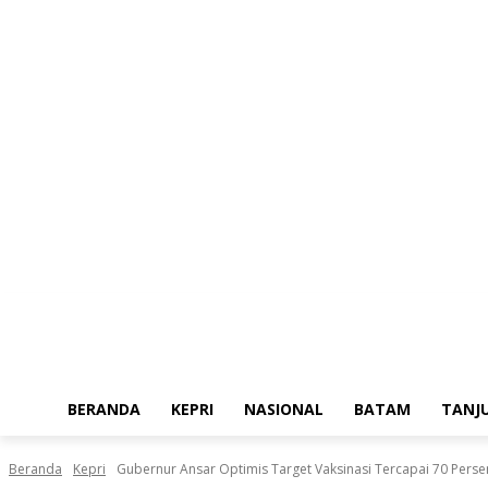
Sabtu, Agustus 8, 2026
BERANDA
KEPRI
NASIONAL
BATAM
TANJ
Beranda
Kepri
Gubernur Ansar Optimis Target Vaksinasi Tercapai 70 Persen 