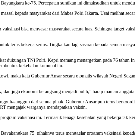
T Bayangkara ke-75. Percepatan suntikan ini dimaksudkan untuk mend
i massal kepada masyarakat dari Mabes Polri Jakarta. Usai melihat se
vaksinasi bisa menyasar masyarakat secara luas. Sehingga target vaksi
untuk terus bekerja serius. Tingkatkan lagi sasaran kepada semua mas
rkat dukungan TNi Polri. Kepri memang menargetkan pada 76 tahun Ind
membentuk kekebalan komunal itu.
Jokowi, maka kata Gubernur Ansar secara otomatis wilayah Negeri Sega
erak, dan juga ekonomi berangsung menjadi pulih,” harap mantan anggot
ungguh-sungguh dari semua pihak. Gubernur Ansar pun terus berkoord
n RT mengajak warganya mendapatkan vaksin.
 program vaksinasi ini. Termasuk tenaga kesehatan yang bekerja tak k
ayakangkara 75, pihaknya terus menggelar program vaksinasi kepada 