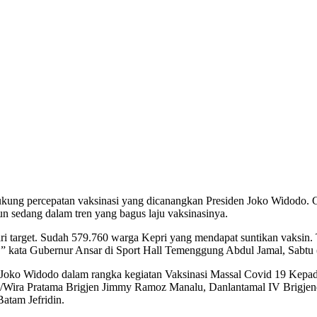
ung percepatan vaksinasi yang dicanangkan Presiden Joko Widodo. 
un sedang dalam tren yang bagus laju vaksinasinya.
ri target. Sudah 579.760 warga Kepri yang mendapat suntikan vaksin.
” kata Gubernur Ansar di Sport Hall Temenggung Abdul Jamal, Sabtu 
I Joko Widodo dalam rangka kegiatan Vaksinasi Massal Covid 19 Kep
3/Wira Pratama Brigjen Jimmy Ramoz Manalu, Danlantamal IV Brigje
atam Jefridin.