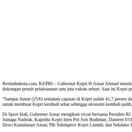
Beritaibukota.com, KEPRI – Gubernur Kepri H Ansar Ahmad menduk
dukungan penuh pelaksanaan satu juta vaksin sehari. Saat ini Kepri p
“Sampai Jumat (25/6) semalam capaian di Kepri sudah 41,7 persen da
untuk membuat Kepri kembali sehat sehingga ekonomi kembali pulih,
Di Sport Hall, Gubernur Ansar mengikuti vicon bersama Presiden R
Jumaga Nadeak, Kapolda Kepri Irjen Pol Aris Budiman, Danrem 03
Dewi Kumalasari Ansar, Plh Sekdaprov Kepri Lamidi, dan Sekdako B