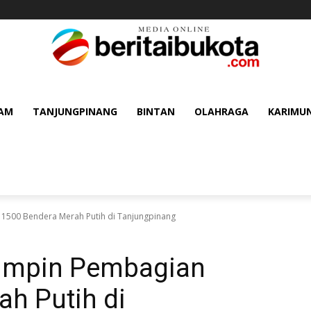
AM
TANJUNGPINANG
BINTAN
OLAHRAGA
KARIMU
1500 Bendera Merah Putih di Tanjungpinang
Pimpin Pembagian
h Putih di