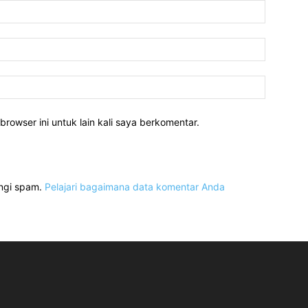
Nama:*
Email:*
Website:
rowser ini untuk lain kali saya berkomentar.
angi spam.
Pelajari bagaimana data komentar Anda