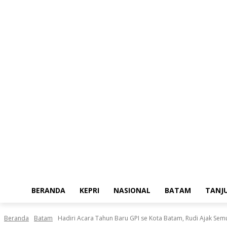
Kamis, Agustus 6, 2026
BERANDA
KEPRI
NASIONAL
BATAM
TANJ
Beranda
Batam
Hadiri Acara Tahun Baru GPI se Kota Batam, Rudi Ajak Semu