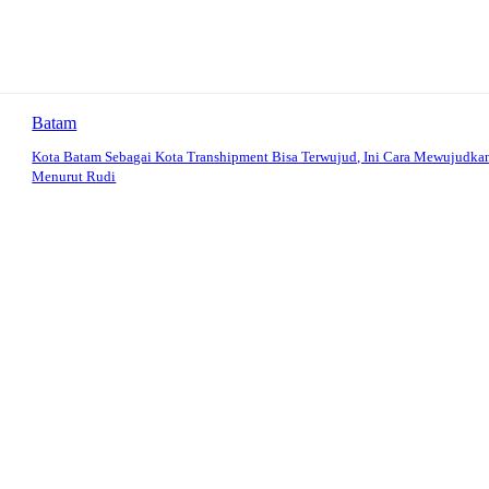
Batam
Kota Batam Sebagai Kota Transhipment Bisa Terwujud, Ini Cara Mewujudka
Menurut Rudi