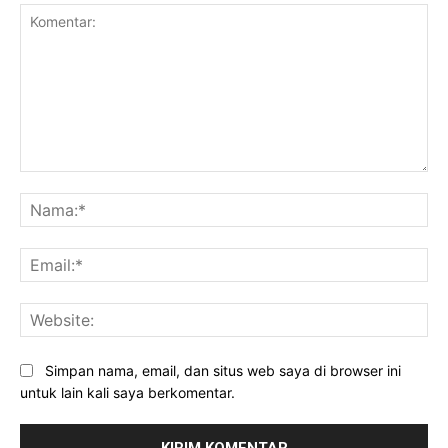
Komentar:
Na
Ema
Web
Simpan nama, email, dan situs web saya di browser ini
untuk lain kali saya berkomentar.