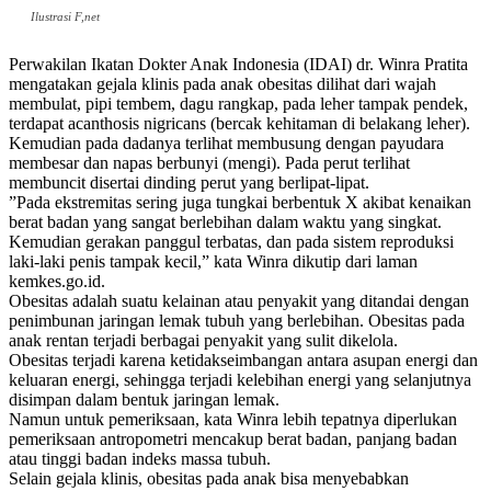
Ilustrasi F,net
Perwakilan Ikatan Dokter Anak Indonesia (IDAI) dr. Winra Pratita
mengatakan gejala klinis pada anak obesitas dilihat dari wajah
membulat, pipi tembem, dagu rangkap, pada leher tampak pendek,
terdapat acanthosis nigricans (bercak kehitaman di belakang leher).
Kemudian pada dadanya terlihat membusung dengan payudara
membesar dan napas berbunyi (mengi). Pada perut terlihat
membuncit disertai dinding perut yang berlipat-lipat.
”Pada ekstremitas sering juga tungkai berbentuk X akibat kenaikan
berat badan yang sangat berlebihan dalam waktu yang singkat.
Kemudian gerakan panggul terbatas, dan pada sistem reproduksi
laki-laki penis tampak kecil,” kata Winra dikutip dari laman
kemkes.go.id.
Obesitas adalah suatu kelainan atau penyakit yang ditandai dengan
penimbunan jaringan lemak tubuh yang berlebihan. Obesitas pada
anak rentan terjadi berbagai penyakit yang sulit dikelola.
Obesitas terjadi karena ketidakseimbangan antara asupan energi dan
keluaran energi, sehingga terjadi kelebihan energi yang selanjutnya
disimpan dalam bentuk jaringan lemak.
Namun untuk pemeriksaan, kata Winra lebih tepatnya diperlukan
pemeriksaan antropometri mencakup berat badan, panjang badan
atau tinggi badan indeks massa tubuh.
Selain gejala klinis, obesitas pada anak bisa menyebabkan