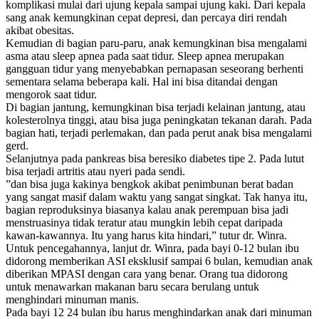
komplikasi mulai dari ujung kepala sampai ujung kaki. Dari kepala
sang anak kemungkinan cepat depresi, dan percaya diri rendah
akibat obesitas.
Kemudian di bagian paru-paru, anak kemungkinan bisa mengalami
asma atau sleep apnea pada saat tidur. Sleep apnea merupakan
gangguan tidur yang menyebabkan pernapasan seseorang berhenti
sementara selama beberapa kali. Hal ini bisa ditandai dengan
mengorok saat tidur.
Di bagian jantung, kemungkinan bisa terjadi kelainan jantung, atau
kolesterolnya tinggi, atau bisa juga peningkatan tekanan darah. Pada
bagian hati, terjadi perlemakan, dan pada perut anak bisa mengalami
gerd.
Selanjutnya pada pankreas bisa beresiko diabetes tipe 2. Pada lutut
bisa terjadi artritis atau nyeri pada sendi.
”dan bisa juga kakinya bengkok akibat penimbunan berat badan
yang sangat masif dalam waktu yang sangat singkat. Tak hanya itu,
bagian reproduksinya biasanya kalau anak perempuan bisa jadi
menstruasinya tidak teratur atau mungkin lebih cepat daripada
kawan-kawannya. Itu yang harus kita hindari,” tutur dr. Winra.
Untuk pencegahannya, lanjut dr. Winra, pada bayi 0-12 bulan ibu
didorong memberikan ASI eksklusif sampai 6 bulan, kemudian anak
diberikan MPASI dengan cara yang benar. Orang tua didorong
untuk menawarkan makanan baru secara berulang untuk
menghindari minuman manis.
Pada bayi 12 24 bulan ibu harus menghindarkan anak dari minuman