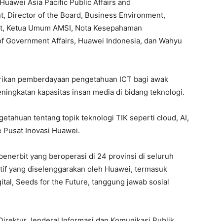
Huawei Asia Pacific Public Affairs and
, Director of the Board, Business Environment,
ut, Ketua Umum AMSI, Nota Kesepahaman
of Government Affairs, Huawei Indonesia, dan Wahyu
erikan pemberdayaan pengetahuan ICT bagi awak
ingkatan kapasitas insan media di bidang teknologi.
etahuan tentang topik teknologi TIK seperti cloud, AI,
 Pusat Inovasi Huawei.
penerbit yang beroperasi di 24 provinsi di seluruh
tif yang diselenggarakan oleh Huawei, termasuk
tal, Seeds for the Future, tanggung jawab sosial
rektur Jenderal Informasi dan Komunikasi Publik,