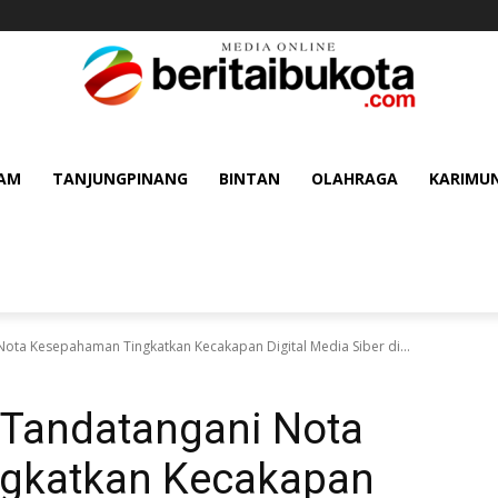
AM
TANJUNGPINANG
BINTAN
OLAHRAGA
KARIMU
ota Kesepahaman Tingkatkan Kecakapan Digital Media Siber di...
Tandatangani Nota
gkatkan Kecakapan