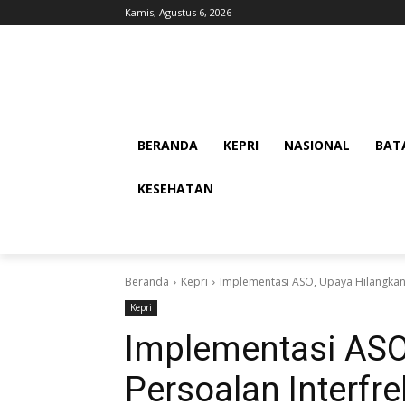
Kamis, Agustus 6, 2026
BERANDA
KEPRI
NASIONAL
BAT
KESEHATAN
Beranda
Kepri
Implementasi ASO, Upaya Hilangkan
Kepri
Implementasi ASO
Persoalan Interfr