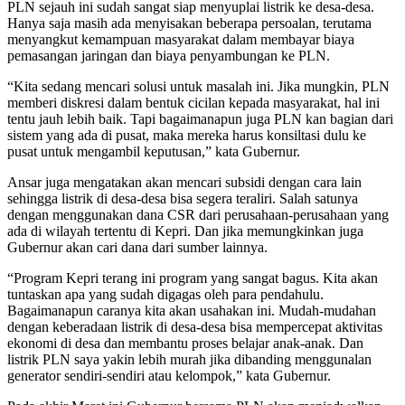
PLN sejauh ini sudah sangat siap menyuplai listrik ke desa-desa.
Hanya saja masih ada menyisakan beberapa persoalan, terutama
menyangkut kemampuan masyarakat dalam membayar biaya
pemasangan jaringan dan biaya penyambungan ke PLN.
“Kita sedang mencari solusi untuk masalah ini. Jika mungkin, PLN
memberi diskresi dalam bentuk cicilan kepada masyarakat, hal ini
tentu jauh lebih baik. Tapi bagaimanapun juga PLN kan bagian dari
sistem yang ada di pusat, maka mereka harus konsiltasi dulu ke
pusat untuk mengambil keputusan,” kata Gubernur.
Ansar juga mengatakan akan mencari subsidi dengan cara lain
sehingga listrik di desa-desa bisa segera teraliri. Salah satunya
dengan menggunakan dana CSR dari perusahaan-perusahaan yang
ada di wilayah tertentu di Kepri. Dan jika memungkinkan juga
Gubernur akan cari dana dari sumber lainnya.
“Program Kepri terang ini program yang sangat bagus. Kita akan
tuntaskan apa yang sudah digagas oleh para pendahulu.
Bagaimanapun caranya kita akan usahakan ini. Mudah-mudahan
dengan keberadaan listrik di desa-desa bisa mempercepat aktivitas
ekonomi di desa dan membantu proses belajar anak-anak. Dan
listrik PLN saya yakin lebih murah jika dibanding menggunalan
generator sendiri-sendiri atau kelompok,” kata Gubernur.