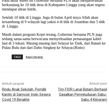
Pada akhir Maret ini Gubernur bersama PLN akan menjadwalkan
berkunjung ke 10 titik desa di Kabupaten Lingga yang akan segera
mendapat aliran listrik.
Setelah 10 titik di Lingga. Juga di bulan April insya Allah akan
tersambung di 9 wilayah lagi yakni 4 di titik di Anambas dan 5 titik
di Lingga.
Masih dalam program Kepri terang, Gubernur bersama PLN juga
sedang sama-sama berwncana memyeleaailan pemasangan kabel
laut di 3 lokasi. Masing-masing dari Selayar ke Daik, dari Batam ke
Pulau Bulu dan dari Dabo Singkep ke Selayar.(Rinto)
TAGS
Kepri terang
Artikulli paraprak
Artikulli tjetër
Rindu Anak Sekolah, Pemilik
Tim FIQR Lanal Batam Berhasil
Kantin di Samosir Ingin Segera
Gagalkan Penyeludupan Sabu-
Covid 19 Berakhir
Sabu 4 Kilogram