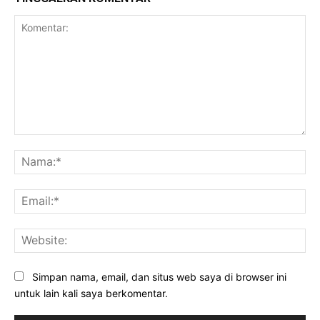
Komentar:
Na
Ema
Web
Simpan nama, email, dan situs web saya di browser ini
untuk lain kali saya berkomentar.