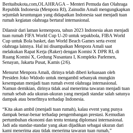
Beritaibukota,com,OLAHRAGA – Menteri Pemuda dan Olahraga
Republik Indonesia (Menpora RI), Zainudin Amali mengungkapkan
sejumlah keuntungan yang didapatkan Indonesia saat menjadi tuan
rumah kegiatan olahraga bertaraf internasional.
Dilansir dari laman kemenpora, tahun 2023 Indonesia akan menjadi
tuan rumah FIFA World Cup U-20 untuk sepakbola, FIBA World
Cup untuk Bola basket, dan World Beach Games serta event
olahraga lainnya. Hal ini disampaikan Menpora Amali saat
melakukan Rapat Kerja (Raker) dengan Komisi X DPR RI, di
Ruang Komisi X, Gedung Nusantara I, Kompleks Parlemen,
Senayan, Jakarta Pusat, Kamis (2/6).
Menurut Menpora Amali, dirinya telah diberi keluasaan oleh
Presiden Joko Widodo untuk mengambil sebanyak mungkin
kesempatan menjadi tuan rumah event olahraga internasional.
Namun demikian, dirinya tidak asal menerima tawaran menjadi tuan
rumah sebab ada ukuran-ukuran yang menjadi standar salah satunya
dampak atau benefitnya terhadap Indonesia.
“Kita akan ambil (menjadi tuan rumah), kalau event yang punya
dampak benar-benar terhadap pengembangan prestasi. Kemudian
pertumbuhan ekonomi dan tentu tentang diplomasi internasional.
Jadi ada standar-standar yang akan dijadikan sebagai ukuran dari
kami menerima atau tidak menerima tawaran tuan rumah,”