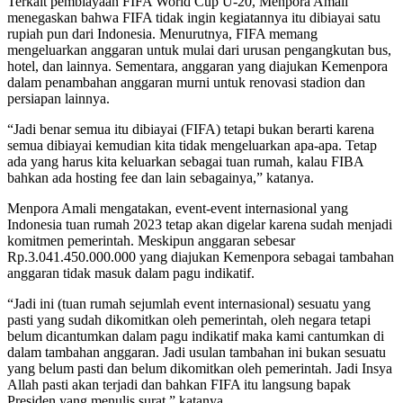
Terkait pembiayaan FIFA World Cup U-20, Menpora Amali
menegaskan bahwa FIFA tidak ingin kegiatannya itu dibiayai satu
rupiah pun dari Indonesia. Menurutnya, FIFA memang
mengeluarkan anggaran untuk mulai dari urusan pengangkutan bus,
hotel, dan lainnya. Sementara, anggaran yang diajukan Kemenpora
dalam penambahan anggaran murni untuk renovasi stadion dan
persiapan lainnya.
“Jadi benar semua itu dibiayai (FIFA) tetapi bukan berarti karena
semua dibiayai kemudian kita tidak mengeluarkan apa-apa. Tetap
ada yang harus kita keluarkan sebagai tuan rumah, kalau FIBA
bahkan ada hosting fee dan lain sebagainya,” katanya.
Menpora Amali mengatakan, event-event internasional yang
Indonesia tuan rumah 2023 tetap akan digelar karena sudah menjadi
komitmen pemerintah. Meskipun anggaran sebesar
Rp.3.041.450.000.000 yang diajukan Kemenpora sebagai tambahan
anggaran tidak masuk dalam pagu indikatif.
“Jadi ini (tuan rumah sejumlah event internasional) sesuatu yang
pasti yang sudah dikomitkan oleh pemerintah, oleh negara tetapi
belum dicantumkan dalam pagu indikatif maka kami cantumkan di
dalam tambahan anggaran. Jadi usulan tambahan ini bukan sesuatu
yang belum pasti dan belum dikomitkan oleh pemerintah. Jadi Insya
Allah pasti akan terjadi dan bahkan FIFA itu langsung bapak
Presiden yang menulis surat,” katanya.