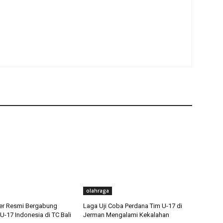
olahraga
er Resmi Bergabung
Laga Uji Coba Perdana Tim U-17 di
-17 Indonesia di TC Bali
Jerman Mengalami Kekalahan