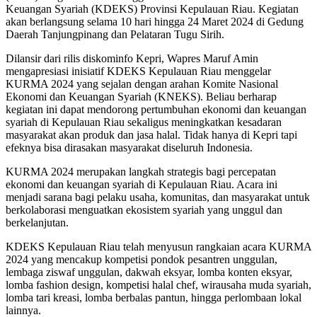
Keuangan Syariah (KDEKS) Provinsi Kepulauan Riau. Kegiatan
akan berlangsung selama 10 hari hingga 24 Maret 2024 di Gedung
Daerah Tanjungpinang dan Pelataran Tugu Sirih.
Dilansir dari rilis diskominfo Kepri, Wapres Maruf Amin
mengapresiasi inisiatif KDEKS Kepulauan Riau menggelar
KURMA 2024 yang sejalan dengan arahan Komite Nasional
Ekonomi dan Keuangan Syariah (KNEKS). Beliau berharap
kegiatan ini dapat mendorong pertumbuhan ekonomi dan keuangan
syariah di Kepulauan Riau sekaligus meningkatkan kesadaran
masyarakat akan produk dan jasa halal. Tidak hanya di Kepri tapi
efeknya bisa dirasakan masyarakat diseluruh Indonesia.
KURMA 2024 merupakan langkah strategis bagi percepatan
ekonomi dan keuangan syariah di Kepulauan Riau. Acara ini
menjadi sarana bagi pelaku usaha, komunitas, dan masyarakat untuk
berkolaborasi menguatkan ekosistem syariah yang unggul dan
berkelanjutan.
KDEKS Kepulauan Riau telah menyusun rangkaian acara KURMA
2024 yang mencakup kompetisi pondok pesantren unggulan,
lembaga ziswaf unggulan, dakwah eksyar, lomba konten eksyar,
lomba fashion design, kompetisi halal chef, wirausaha muda syariah,
lomba tari kreasi, lomba berbalas pantun, hingga perlombaan lokal
lainnya.