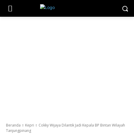
Beranda
Kepri
Cokky Wijaya Dilantik Jadi Kepala BP Bintan Wilayah
Tanjungpinang