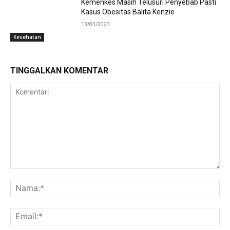
Kemenkes Masih Telusuri Penyebab Pasti
Kasus Obesitas Balita Kenzie
13/03/2023
Kesehatan
TINGGALKAN KOMENTAR
Komentar:
Na
Ema