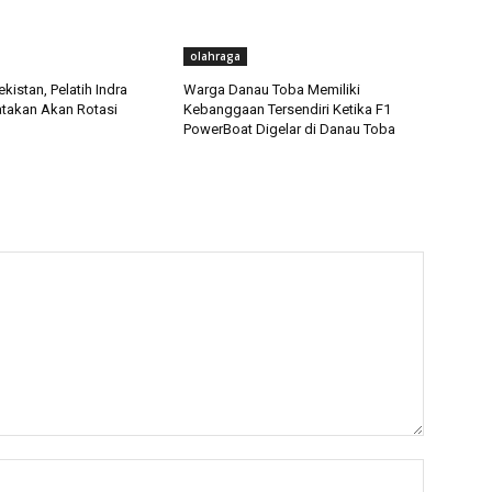
olahraga
istan, Pelatih Indra
Warga Danau Toba Memiliki
atakan Akan Rotasi
Kebanggaan Tersendiri Ketika F1
PowerBoat Digelar di Danau Toba
Nama:*