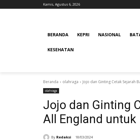
Kamis, Agustus 6, 2026
BERANDA
KEPRI
NASIONAL
BAT
KESEHATAN
Beranda
olahraga
Jojo dan Ginting Cetak Sejarah B
olahraga
Jojo dan Ginting C
All England untuk
By
Redaksi
18/03/2024