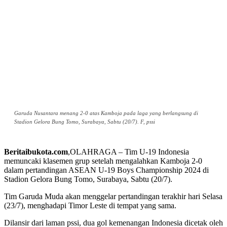
Garuda Nusantara menang 2-0 atas Kamboja pada laga yang berlangsung di
Stadion Gelora Bung Tomo, Surabaya, Sabtu (20/7). F, pssi
Beritaibukota.com
,OLAHRAGA – Tim U-19 Indonesia
memuncaki klasemen grup setelah mengalahkan Kamboja 2-0
dalam pertandingan ASEAN U-19 Boys Championship 2024 di
Stadion Gelora Bung Tomo, Surabaya, Sabtu (20/7).
Tim Garuda Muda akan menggelar pertandingan terakhir hari Selasa
(23/7), menghadapi Timor Leste di tempat yang sama.
Dilansir dari laman pssi, dua gol kemenangan Indonesia dicetak oleh