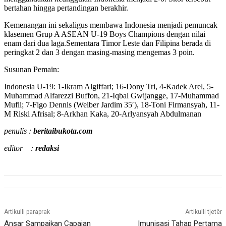
bertahan hingga pertandingan berakhir.
Kemenangan ini sekaligus membawa Indonesia menjadi pemuncak
klasemen Grup A ASEAN U-19 Boys Champions dengan nilai
enam dari dua laga.Sementara Timor Leste dan Filipina berada di
peringkat 2 dan 3 dengan masing-masing mengemas 3 poin.
Susunan Pemain:
Indonesia U-19: 1-Ikram Algiffari; 16-Dony Tri, 4-Kadek Arel, 5-
Muhammad Alfarezzi Buffon, 21-Iqbal Gwijangge, 17-Muhammad
Mufli; 7-Figo Dennis (Welber Jardim 35′), 18-Toni Firmansyah, 11-
M Riski Afrisal; 8-Arkhan Kaka, 20-Arlyansyah Abdulmanan
penulis :
beritaibukota.com
editor :
redaksi
Artikulli paraprak
Artikulli tjetër
Ansar Sampaikan Capaian
Imunisasi Tahap Pertama