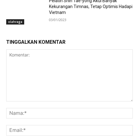
Pelatih Shin Tae-yong Akui Banyak
Kekurangan Timnas, Tetap Optimis Hadapi
Vietnam
03/01/2023
olahraga
TINGGALKAN KOMENTAR
Komentar:
Na
Ema