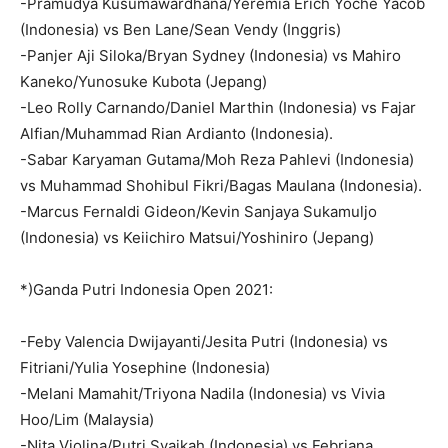
-Pramudya Kusumawardhana/Yeremia Erich Yoche Yacob
(Indonesia) vs Ben Lane/Sean Vendy (Inggris)
-Panjer Aji Siloka/Bryan Sydney (Indonesia) vs Mahiro
Kaneko/Yunosuke Kubota (Jepang)
-Leo Rolly Carnando/Daniel Marthin (Indonesia) vs Fajar
Alfian/Muhammad Rian Ardianto (Indonesia).
-Sabar Karyaman Gutama/Moh Reza Pahlevi (Indonesia)
vs Muhammad Shohibul Fikri/Bagas Maulana (Indonesia).
-Marcus Fernaldi Gideon/Kevin Sanjaya Sukamuljo
(Indonesia) vs Keiichiro Matsui/Yoshiniro (Jepang)
*)Ganda Putri Indonesia Open 2021:
-Feby Valencia Dwijayanti/Jesita Putri (Indonesia) vs
Fitriani/Yulia Yosephine (Indonesia)
-Melani Mamahit/Triyona Nadila (Indonesia) vs Vivia
Hoo/Lim (Malaysia)
-Nita Violina/Putri Syaikah (Indonesia) vs Febriana