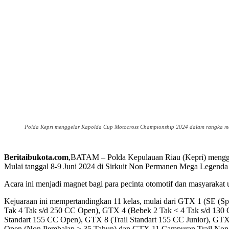
Polda Kepri menggelar Kapolda Cup Motocross Championship 2024 dalam rangka me
Beritaibukota.com
,BATAM – Polda Kepulauan Riau (Kepri) mengge
Mulai tanggal 8-9 Juni 2024 di Sirkuit Non Permanen Mega Legenda
Acara ini menjadi magnet bagi para pecinta otomotif dan masyarakat
Kejuaraan ini mempertandingkan 11 kelas, mulai dari GTX 1 (SE (S
Tak 4 Tak s/d 250 CC Open), GTX 4 (Bebek 2 Tak < 4 Tak s/d 130 
Standart 155 CC Open), GTX 8 (Trail Standart 155 CC Junior), GTX
Open (Non Pembalap > 35 Tahun) dan GTX 11 Campuran Trail Non 