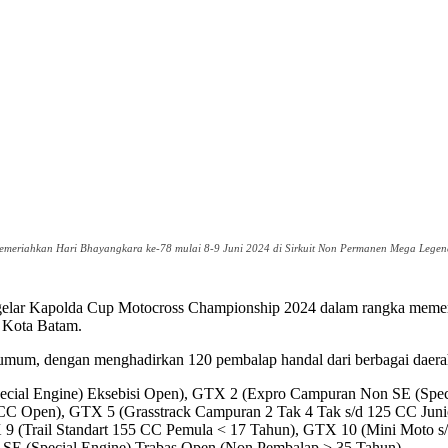
meriahkan Hari Bhayangkara ke-78 mulai 8-9 Juni 2024 di Sirkuit Non Permanen Mega Legen
lar Kapolda Cup Motocross Championship 2024 dalam rangka memeria
 Kota Batam.
 umum, dengan menghadirkan 120 pembalap handal dari berbagai daerah
pecial Engine) Eksebisi Open), GTX 2 (Expro Campuran Non SE (Spec
CC Open), GTX 5 (Grasstrack Campuran 2 Tak 4 Tak s/d 125 CC Junio
 9 (Trail Standart 155 CC Pemula < 17 Tahun), GTX 10 (Mini Moto s/
SE (Special Engine) Trabas Open (Non Pembalap > 35 Tahun).