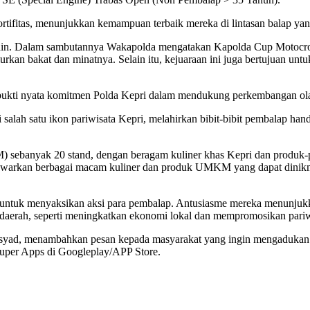
tifitas, menunjukkan kemampuan terbaik mereka di lintasan balap ya
afrudin. Dalam sambutannya Wakapolda mengatakan Kapolda Cup Motoc
urkan bakat dan minatnya. Selain itu, kejuaraan ini juga bertujuan u
ukti nyata komitmen Polda Kepri dalam mendukung perkembangan olah
 salah satu ikon pariwisata Kepri, melahirkan bibit-bibit pembalap h
M) sebanyak 20 stand, dengan beragam kuliner khas Kepri dan produk
warkan berbagai macam kuliner dan produk UMKM yang dapat dinikma
tuk menyaksikan aksi para pembalap. Antusiasme mereka menunjukkan 
 daerah, seperti meningkatkan ekonomi lokal dan mempromosikan pariw
syad, menambahkan pesan kepada masyarakat yang ingin mengadukan at
 Super Apps di Googleplay/APP Store.