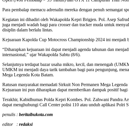
Para pembalap memacu adrenalin mereka dengan penuh semangat spor
Kegiatan ini dihadiri oleh Wakapolda Kepri Brigjen. Pol. Asep S
juga menjadi wadah bagi para crosser dan tracker muda untuk menyal
disiplin dalam berlalu lintas.
Kejuaraan Kapolda Cup Motocross Championship 2024 ini menjadi b
“Diharapkan kejuaraan ini dapat menjadi agenda tahunan dan menjadi
internasional,” ujar Wakapolda Sabtu (8/6).
Selanjutnya terdapat bazar usaha mikro, kecil, dan menengah (UMK
UMKM ini menjadi daya tarik tambahan bagi para pengunjung, mena
Mega Legenda Kota Batam.
Ratusan masyarakat memadati Sirkuit Non Permanen Mega Legenda un
Kejuaraan ini pun diharapkan dapat memberikan dampak positif bagi
Terakhir, Kabidhumas Polda Kepri Kombes. Pol. Zahwani Pandra Ar
dapat menghubungi Call Center polisi 110 atau unduh aplikasi Polri
penulis :
beritaibukota.com
editor :
redaksi