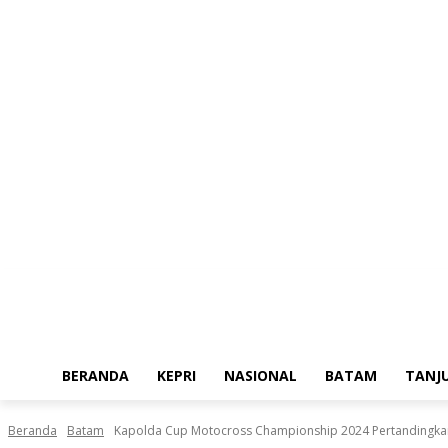
Sabtu, Agustus 8, 2026
BERANDA
KEPRI
NASIONAL
BATAM
TANJ
Beranda
Batam
Kapolda Cup Motocross Championship 2024 Pertandingkan