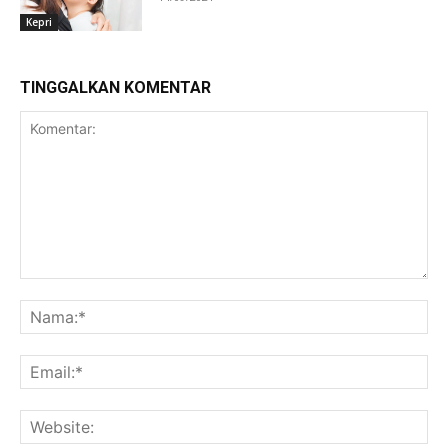
Kepri
TINGGALKAN KOMENTAR
Komentar:
Na
Ema
Web