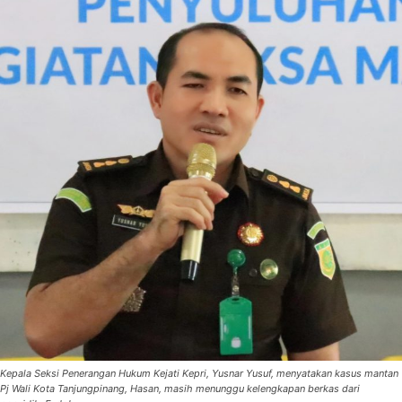
Kepala Seksi Penerangan Hukum Kejati Kepri, Yusnar Yusuf, menyatakan kasus mantan
Pj Wali Kota Tanjungpinang, Hasan, masih menunggu kelengkapan berkas dari