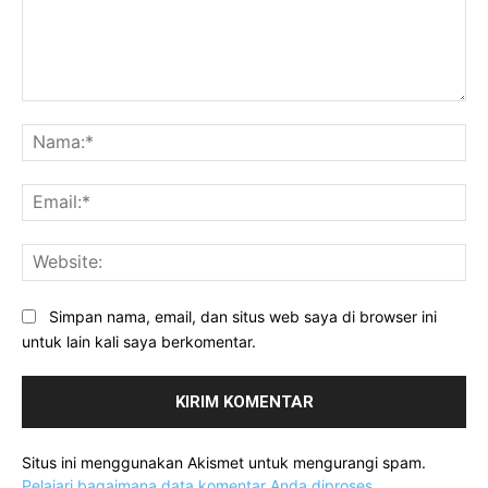
Komentar:
Na
Ema
Web
Simpan nama, email, dan situs web saya di browser ini
untuk lain kali saya berkomentar.
Situs ini menggunakan Akismet untuk mengurangi spam.
Pelajari bagaimana data komentar Anda diproses