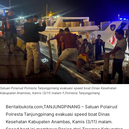
Satuan Polairud Polresta Tanjungpinang evakuasi speed boat Dinas Kesehatan
Kabupaten Anambas, Kamis (3/11) malam F,Polresta Tanjungpinang
Beritaibukota.com,TANJUNGPINANG – Satuan Polairud
Polresta Tanjungpinang evakuasi speed boat Dinas
Kesehatan Kabupaten Anambas, Kamis (3/11) malam.