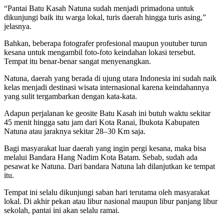
“Pantai Batu Kasah Natuna sudah menjadi primadona untuk
dikunjungi baik itu warga lokal, turis daerah hingga turis asing,”
jelasnya.
Bahkan, beberapa fotografer profesional maupun youtuber turun
kesana untuk mengambil foto-foto keindahan lokasi tersebut.
Tempat itu benar-benar sangat menyenangkan.
Natuna, daerah yang berada di ujung utara Indonesia ini sudah naik
kelas menjadi destinasi wisata internasional karena keindahannya
yang sulit tergambarkan dengan kata-kata.
Adapun perjalanan ke geosite Batu Kasah ini butuh waktu sekitar
45 menit hingga satu jam dari Kota Ranai, Ibukota Kabupaten
Natuna atau jaraknya sekitar 28–30 Km saja.
Bagi masyarakat luar daerah yang ingin pergi kesana, maka bisa
melalui Bandara Hang Nadim Kota Batam. Sebab, sudah ada
pesawat ke Natuna. Dari bandara Natuna lah dilanjutkan ke tempat
itu.
Tempat ini selalu dikunjungi saban hari terutama oleh masyarakat
lokal. Di akhir pekan atau libur nasional maupun libur panjang libur
sekolah, pantai ini akan selalu ramai.