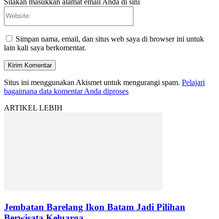
Silakan masukkan alamat email Anda di sini
Website:
Simpan nama, email, dan situs web saya di browser ini untuk
lain kali saya berkomentar.
Situs ini menggunakan Akismet untuk mengurangi spam.
Pelajari
bagaimana data komentar Anda diproses
ARTIKEL LEBIH
Jembatan Barelang Ikon Batam Jadi Pilihan
Berwisata Keluarga