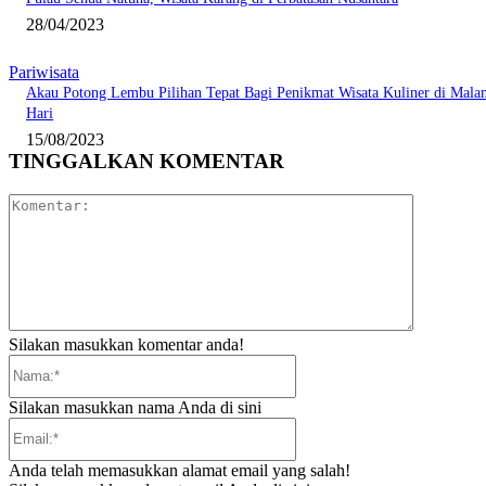
28/04/2023
Pariwisata
Akau Potong Lembu Pilihan Tepat Bagi Penikmat Wisata Kuliner di Mala
Hari
15/08/2023
TINGGALKAN KOMENTAR
Komentar:
Silakan masukkan komentar anda!
Nama:*
Silakan masukkan nama Anda di sini
Email:*
Anda telah memasukkan alamat email yang salah!