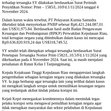
terhadap tersangka SY dilakukan berdasarkan Surat Perintah
Penyidikan Nomor: Print – 1585/L.10/Fd.1/11/2024 tanggal 4
November 2024.
Dalam kurun waktu tersebut, PT Pelayaran Kurnia Samudra
diketahui tidak menyetorkan PNBP sebesar Rp6.421.244.087,01
dan US$31,975.84. Berdasarkan hasil audit Badan Pengawasan
Keuangan dan Pembangunan (BPKP) Perwakilan Kepulauan Riau,
total kerugian negara yang ditimbulkan dalam kasus ini mencapai
Rp9.636.820.919,24 dan US$318,749.52.
SY sendiri telah ditetapkan sebagai tersangka berdasarkan Surat
Penetapan Tersangka Nomor Print-1582/L.10.5/Fd.1/11/2024 yang
dikeluarkan pada 4 November 2024. Saat ini, ia masih menjalani
penahanan di Rutan Kelas I Tanjungpinang.
Kepala Kejaksaan Tinggi Kepulauan Riau mengapresiasi langkah
pengembalian sebagian kerugian negara yang dilakukan tersangka
SY. Ia juga berharap agar tersangka lain yang terlibat dalam kasus
ini mengikuti langkah serupa untuk memulihkan keuangan negara
yang terdampak akibat tindak pidana korupsi ini.
Kejati Kepri menegaskan komitmennya dalam menindak tegas
pelaku korupsi serta mengawal pemulihan kerugian negara agar
tidak merugikan masyarakat dan sektor pelabuhan di Kepulauan