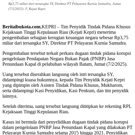
Rp3,75 miliar dari tersangka SY, Direktur PT Pelayaran Kurnia Samudra, Jumat
(7/2/2025). F, Kejati Kepri
Beritaibukota.com
,KEPRI – Tim Penyidik Tindak Pidana Khusus
Kejaksaan Tinggi Kepulauan Riau (Kejati Kepri) menerima
pengembalian sebagian kerugian keuangan negara sebesar Rp3,75
miliar dari tersangka SY, Direktur PT Pelayaran Kurnia Samudra.
Pengembalian tersebut terkait perkara dugaan tindak pidana korupsi
pengelolaan Pendapatan Negara Bukan Pajak (PNBP) Jasa
Penundaan Kapal di pelabuhan wilayah Batam, Jumat (7/2/2025).
Uang tersebut diserahkan langsung oleh istri tersangka SY,
didampingi kuasa hukumnya, kepada Tim Penyidik Kejati Kepri
yang dipimpin oleh Asisten Tindak Pidana Khusus, Mukharom,
serta didampingi Kasi Penyidikan, Kasi Penkum, dan tim penyidik
lainnya.
Setelah diterima, uang tersebut langsung dititipkan ke rekening RPL
Kejaksaan Tinggi Kepulauan Riau.
Kasus ini bermula dari penyelidikan dugaan tindak pidana korupsi
dalam pengelolaan PNBP Jasa Penundaan Kapal yang dilakukan PT
Pelayaran Kurnia Samudra selama 2015 hingga 2021. Penyidikan