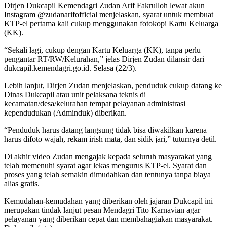
Dirjen Dukcapil Kemendagri Zudan Arif Fakrulloh lewat akun
Instagram @zudanarifofficial menjelaskan, syarat untuk membuat
KTP-el pertama kali cukup menggunakan fotokopi Kartu Keluarga
(KK).
“Sekali lagi, cukup dengan Kartu Keluarga (KK), tanpa perlu
pengantar RT/RW/Kelurahan,” jelas Dirjen Zudan dilansir dari
dukcapil.kemendagri.go.id. Selasa (22/3).
Lebih lanjut, Dirjen Zudan menjelaskan, penduduk cukup datang ke
Dinas Dukcapil atau unit pelaksana teknis di
kecamatan/desa/kelurahan tempat pelayanan administrasi
kependudukan (Adminduk) diberikan.
“Penduduk harus datang langsung tidak bisa diwakilkan karena
harus difoto wajah, rekam irish mata, dan sidik jari,” tuturnya detil.
Di akhir video Zudan mengajak kepada seluruh masyarakat yang
telah memenuhi syarat agar lekas mengurus KTP-el. Syarat dan
proses yang telah semakin dimudahkan dan tentunya tanpa biaya
alias gratis.
Kemudahan-kemudahan yang diberikan oleh jajaran Dukcapil ini
merupakan tindak lanjut pesan Mendagri Tito Karnavian agar
pelayanan yang diberikan cepat dan membahagiakan masyarakat.