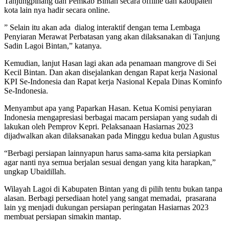
Tanjungpinang dan Pemkab Bintan secara offline dan kabupaten
kota lain nya hadir secara online.
” Selain itu akan ada dialog interaktif dengan tema Lembaga
Penyiaran Merawat Perbatasan yang akan dilaksanakan di Tanjung
Sadin Lagoi Bintan,” katanya.
Kemudian, lanjut Hasan lagi akan ada penamaan mangrove di Sei
Kecil Bintan. Dan akan disejalankan dengan Rapat kerja Nasional
KPI Se-Indonesia dan Rapat kerja Nasional Kepala Dinas Kominfo
Se-Indonesia.
Menyambut apa yang Paparkan Hasan. Ketua Komisi penyiaran
Indonesia mengapresiasi berbagai macam persiapan yang sudah di
lakukan oleh Pemprov Kepri. Pelaksanaan Hasiarnas 2023
dijadwalkan akan dilaksanakan pada Minggu kedua bulan Agustus
“Berbagi persiapan lainnyapun harus sama-sama kita persiapkan
agar nanti nya semua berjalan sesuai dengan yang kita harapkan,”
ungkap Ubaidillah.
Wilayah Lagoi di Kabupaten Bintan yang di pilih tentu bukan tanpa
alasan. Berbagi persediaan hotel yang sangat memadai, prasarana
lain yg menjadi dukungan persiapan peringatan Hasiarnas 2023
membuat persiapan simakin mantap.