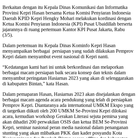
Berkaitan dengan itu Kepala Dinas Komunikasi dan Informatika
Provinsi Kepri Hasan bersama Ketua Komisi Penyiaran Indonesia
Daerah KPID Kepri Hengky Mohari melakukan kordinasi dengan
Ketua Komisi Penyiaran Indonesia (KPI) Pusat Ubaidillah berserta
jajarannya di ruang pertemuan Kantor KPI Pusat Jakarta, Rabu
(3/5).
Dalam pertemuan itu Kepala Dinas Kominfo Kepri Hasan
menyampaikan berbagai persiapan yang sudah dilakukan Pemprov
Kepri dalam menyambut event nasional di Kepri nanti.
“Kedatangan kami hari ini untuk berkordinasi dan melaporkan
berbagai macam persiapan baik secara konsep dan teknis dalam
menyambut peringatan Hasiarnas 2023 yang akan di selenggarakan
di kabupaten Bintan,” kata Hasan.
Dalam pemaparan Hasan, Hasiarnas 2023 akan disejalankan dengan
berbagai macam agenda acara pendukung yang telah di persiapkan
Pemprov Kepri. Diantaranya ada international UMKM Ekspo yang
di targetkan diikuti oleh 200 UMKM Se-Provinsi Kepri dilokasi
acara, kemudian workshop Gerakan Literasi sejuta pemirsa yang
akan dihadiri 200 perwakilan OSIS dan ketua BEM Se-Provinsi
Kepri, seminar nasional peran media nasional dalam penanganan
stunting yang akan mlibatkan PKK dan kader posyandu Kota